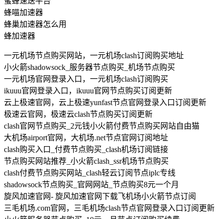
蜜蜂速送平台
蜂喵加速器
蜂巢加速器怎么用
蜂加速器
一元机场节点购买网站，一元机场clash订阅购买地址
小火箭shadowsock_服务器节点购买_机场节点购买
一元机场官网登录入口，一元机场clash订阅购买
ikuuu官网登录入口，ikuuu官网节点购买订阅更新
云上极速官网，云上极速yunfast节点官网登录入口订阅更新
极速云官网，极速云clash节点购买订阅更新
clash官网节点购买_2元钱小火箭付费节点购买网站自由猫
大机场airport官网，大机场.net节点官网订阅地址
clash购买入口_付费节点购买_clash机场订阅链接
节点购买网站推荐_小火箭clash_ssr机场节点购买
clash付费节点购买网站_clash轻云订阅节点iplc专线
shadowsock节点购买_官网网站_节点购买8元一个月
旋风加速官网- 旋风加速官网下载飞机场小火箭节点订阅
三毛机场.com官网，三毛机场clash节点官网登录入口订阅更新