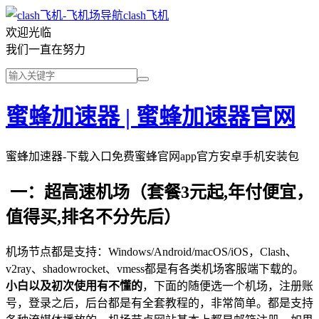
clash飞机
欢迎光临
我们一直在努力
蜜蜂加速器 | 蜜蜂加速器官网
蜜蜂加速器-下载入口免费蜜蜂官网app官方安卓手机安装包
一：超高速机场（套餐3元起,年付便宜，
值得买,排名不分先后）
机场节点都是支持：Windows/Android/macOS/iOS，Clash、
v2ray、shadowrocket、vmess都是有各类机场客服端下载的。
小白以及初次使用有不懂的
，下面的随便选一个机场，注册账
号，登录之后，后台都是有全套教程的，非常简单。都是支持