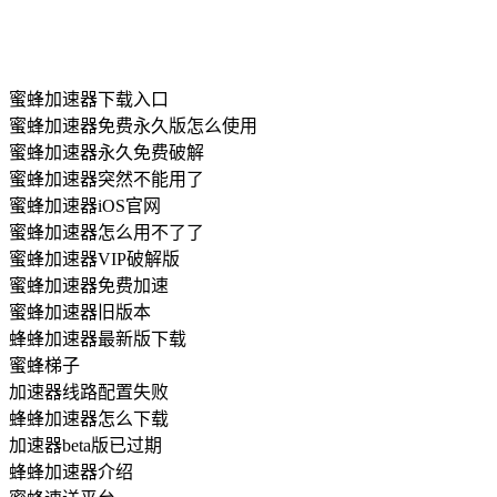
蜜蜂加速器下载入口
蜜蜂加速器免费永久版怎么使用
蜜蜂加速器永久免费破解
蜜蜂加速器突然不能用了
蜜蜂加速器iOS官网
蜜蜂加速器怎么用不了了
蜜蜂加速器VIP破解版
蜜蜂加速器免费加速
蜜蜂加速器旧版本
蜂蜂加速器最新版下载
蜜蜂梯子
加速器线路配置失败
蜂蜂加速器怎么下载
加速器beta版已过期
蜂蜂加速器介绍